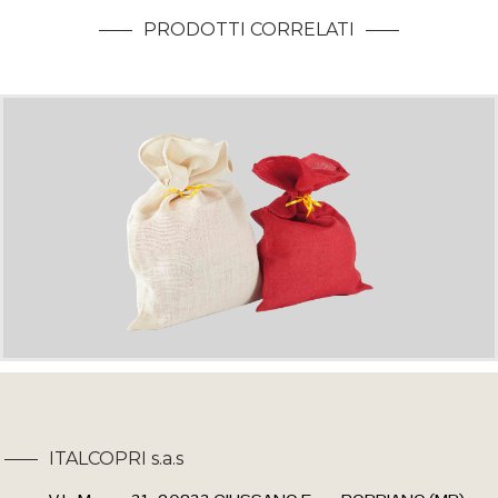
PRODOTTI CORRELATI
JSACCA
borse - linea light
ITALCOPRI s.a.s